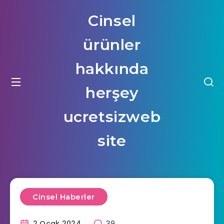
Cinsel
ürünler
hakkında
herşey
ucretsizweb
site
Cinsel Haberler
2 Ocak 2024
39