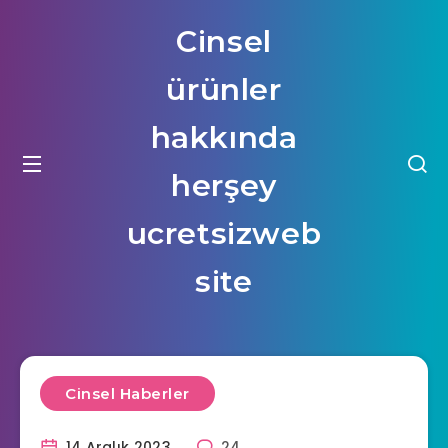
Cinsel
ürünler
hakkında
herşey
ucretsizweb
site
Cinsel Haberler
14 Aralık 2023
24