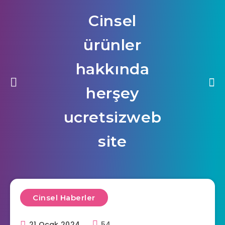
Cinsel
ürünler
hakkında
herşey
ucretsizweb
site
Cinsel Haberler
21 Ocak 2024
54