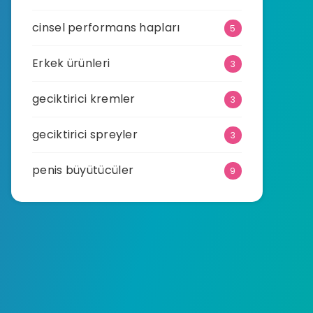
cinsel performans hapları
5
Erkek ürünleri
3
geciktirici kremler
3
geciktirici spreyler
3
penis büyütücüler
9