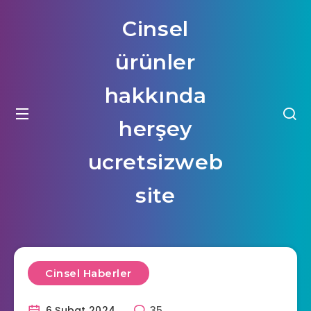
Cinsel
ürünler
hakkında
herşey
ucretsizweb
site
Cinsel Haberler
6 Şubat 2024
35