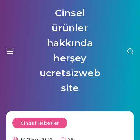
Cinsel
ürünler
hakkında
herşey
ucretsizweb
site
Cinsel Haberler
17 Ocak 2024
28