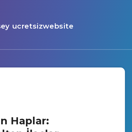
şey ucretsizwebsite
an Haplar: