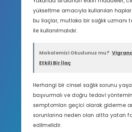
Yukarıda sıralanan etkin maddeler, ci
yükseltme amacıyla kullanılan haplar 
bu ilaçlar, mutlaka bir sağlık uzmanı
ile kullanılmalıdır.
Makalemizi Okudunuz mu?
Vigrand
Etkili Bir İlaç
Herhangi bir cinsel sağlık sorunu yaşa
başvurmalı ve doğru tedavi yöntemini 
semptomları geçici olarak giderme amac
sorunlarına neden olan altta yatan fak
edilmelidir.