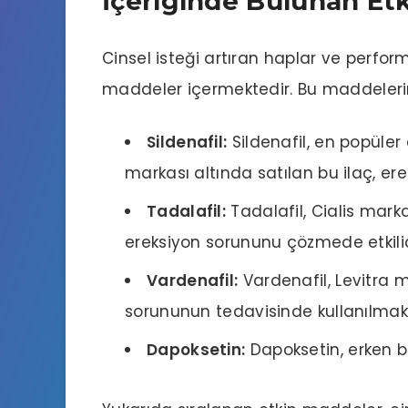
İçeriğinde Bulunan Et
Cinsel isteği artıran haplar ve performa
maddeler içermektedir. Bu maddelerin 
Sildenafil:
Sildenafil, en popüler 
markası altında satılan bu ilaç, ere
Tadalafil
:
Tadalafil, Cialis markas
ereksiyon sorununu çözmede etkilid
Vardenafil:
Vardenafil, Levitra ma
sorununun tedavisinde kullanılmakt
Dapoksetin:
Dapoksetin, erken bo