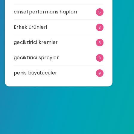
cinsel performans hapları
5
Erkek ürünleri
3
geciktirici kremler
3
geciktirici spreyler
3
penis büyütücüler
9