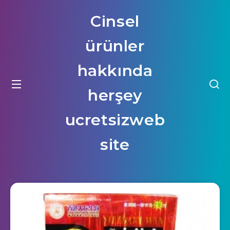
Cinsel
ürünler
hakkında
herşey
ucretsizweb
site