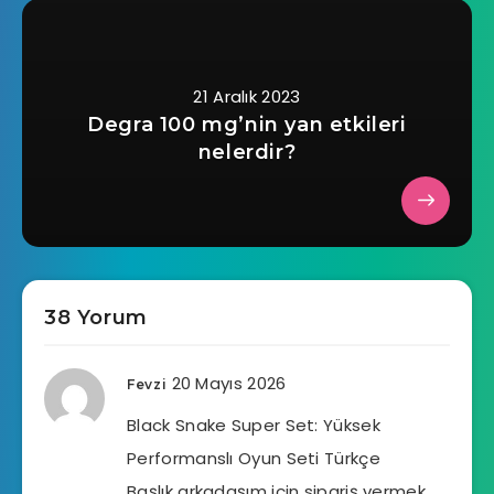
21 Aralık 2023
Degra 100 mg’nin yan etkileri
nelerdir?
38 Yorum
20 Mayıs 2026
Fevzi
Black Snake Super Set: Yüksek
Performanslı Oyun Seti Türkçe
Başlık arkadaşım için sipariş vermek