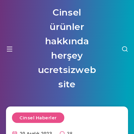
Cinsel
ürünler
hakkında
herşey
ucretsizweb
site
Cinsel Haberler
20 Aralık 2023
38