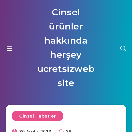
Cinsel
ürünler
hakkında
herşey
ucretsizweb
site
Cinsel Haberler
30 Aralık 2023
36