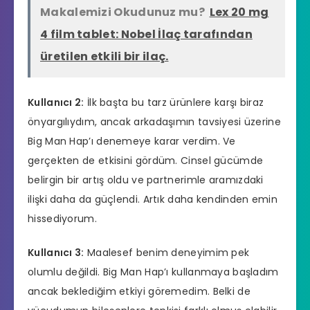
Makalemizi Okudunuz mu?
Lex 20 mg
4 film tablet: Nobel İlaç tarafından
üretilen etkili bir ilaç.
Kullanıcı 2:
İlk başta bu tarz ürünlere karşı biraz
önyargılıydım, ancak arkadaşımın tavsiyesi üzerine
Big Man Hap’ı denemeye karar verdim. Ve
gerçekten de etkisini gördüm. Cinsel gücümde
belirgin bir artış oldu ve partnerimle aramızdaki
ilişki daha da güçlendi. Artık daha kendinden emin
hissediyorum.
Kullanıcı 3:
Maalesef benim deneyimim pek
olumlu değildi. Big Man Hap’ı kullanmaya başladım
ancak beklediğim etkiyi göremedim. Belki de