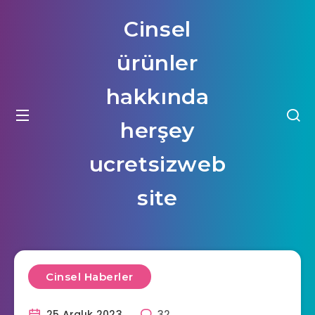
Cinsel
ürünler
hakkında
herşey
ucretsizweb
site
Cinsel Haberler
25 Aralık 2023
32