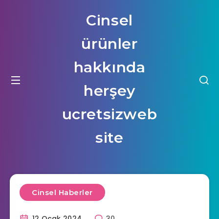
Cinsel
ürünler
hakkında
herşey
ucretsizweb
site
Cinsel Haberler
12 Ocak 2024
30