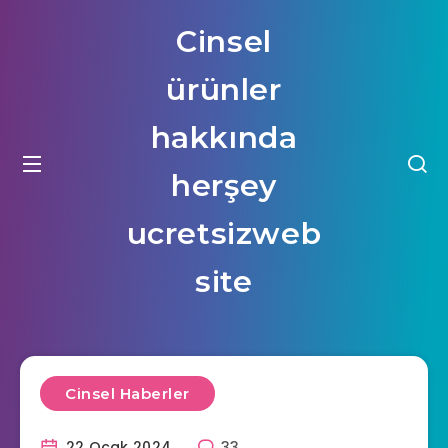
Cinsel
ürünler
hakkında
herşey
ucretsizweb
site
Cinsel Haberler
22 Ocak 2024
33