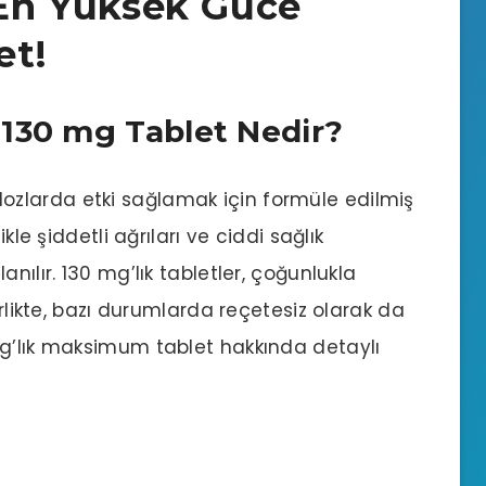
 En Yüksek Güce
et!
130 mg Tablet Nedir?
dozlarda etki sağlamak için formüle edilmiş
kle şiddetli ağrıları ve ciddi sağlık
nılır. 130 mg’lık tabletler, çoğunlukla
irlikte, bazı durumlarda reçetesiz olarak da
mg’lık maksimum tablet hakkında detaylı
?