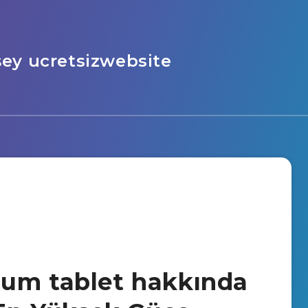
şey ucretsizwebsite
mum tablet hakkında