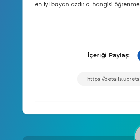
en iyi bayan azdırıcı hangisi
öğrenmek i
İçeriği Paylaş: