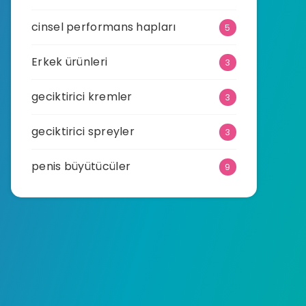
cinsel performans hapları
5
Erkek ürünleri
3
geciktirici kremler
3
geciktirici spreyler
3
penis büyütücüler
9