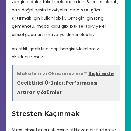
zengin gıdalar tüketmek önemlidir. Buna ek olarak,
bazı doğal besin takviyeleri de
cinsel gücü
artırmak
için kullanılabilir. Örneğin, ginseng,
çemenotu, maca kökü gibi bitkisel takviyeler
cinsel gücü artırmaya yardımcı olabilir.
en etkili geciktirici hap hangisi
Makalemizi
okudunuz mu?
Makalemizi Okudunuz mu?
İlişkilerde
Geciktirici Ürünler: Performansı
Artıran Çözümler
Stresten Kaçınmak
Stres, cinsel gücü olumsuz etkileyen bir faktördür.