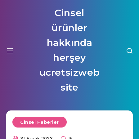
Cinsel
ürünler
hakkında
herşey
ucretsizweb
site
Cinsel Haberler
31 Aralık 2023
15