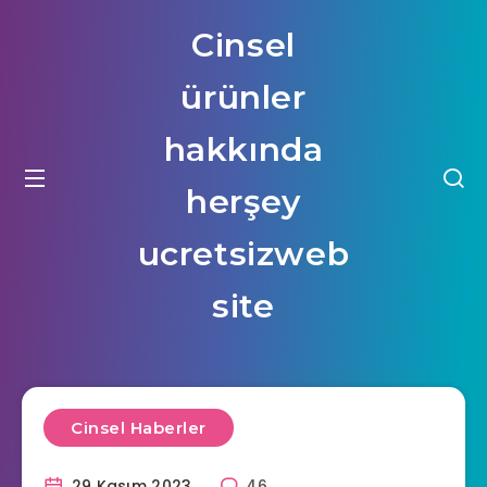
Cinsel
ürünler
hakkında
herşey
ucretsizweb
site
Cinsel Haberler
29 Kasım 2023
46